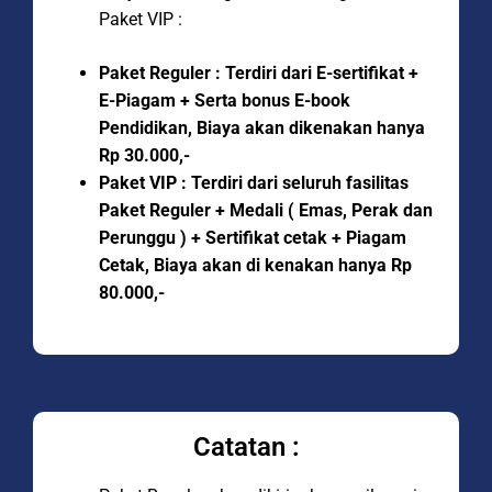
Paket VIP :
Paket Reguler : Terdiri dari E-sertifikat +
E-Piagam + Serta bonus E-book
Pendidikan, Biaya akan dikenakan hanya
Rp 30.000,-
Paket VIP : Terdiri dari seluruh fasilitas
Paket Reguler + Medali ( Emas, Perak dan
Perunggu ) + Sertifikat cetak + Piagam
Cetak, Biaya akan di kenakan hanya Rp
80.000,-
Catatan :