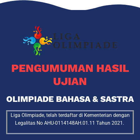
PENGUMUMAN HASIL
UJIAN
OLIMPIADE BAHASA & SASTRA
Liga Olimpiade, telah terdaftar di Kementerian dengan
Legalitas No AHU-0114148AH.01.11 Tahun 2021.