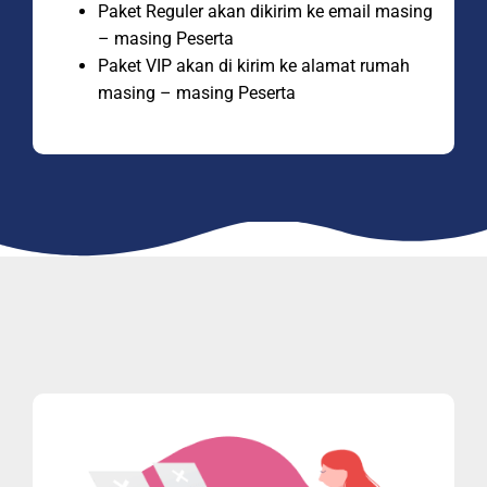
Paket Reguler akan dikirim ke email masing
– masing Peserta
Paket VIP akan di kirim ke alamat rumah
masing – masing Peserta