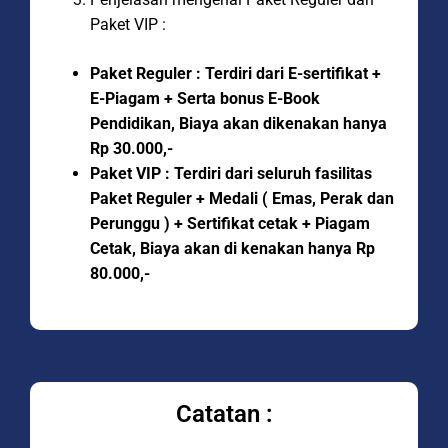
Paket VIP :
Paket Reguler : Terdiri dari E-sertifikat +
E-Piagam + Serta bonus E-Book
Pendidikan
, Biaya akan dikenakan hanya
Rp 30.000,-
Paket VIP : Terdiri dari seluruh fasilitas
Paket Reguler + Medali ( Emas, Perak dan
Perunggu ) + Sertifikat cetak + Piagam
Cetak, Biaya akan di kenakan hanya Rp
80.000,-
Catatan :