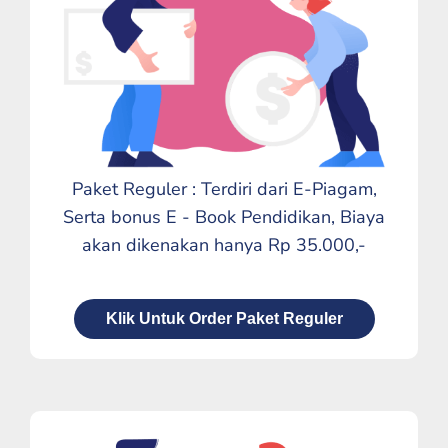
Paket Reguler : Terdiri dari E-Piagam,
Serta bonus E - Book Pendidikan, Biaya
akan dikenakan hanya Rp 35.000,-
Klik Untuk Order Paket Reguler