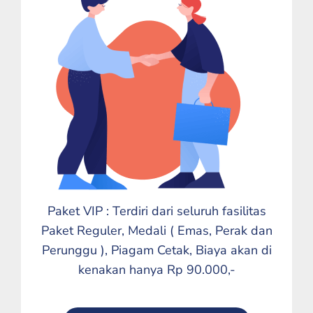
Paket VIP : Terdiri dari seluruh fasilitas
Paket Reguler, Medali ( Emas, Perak dan
Perunggu ), Piagam Cetak, Biaya akan di
kenakan hanya Rp 90.000,-