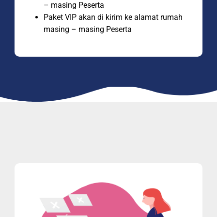
– masing Peserta
Paket VIP akan di kirim ke alamat rumah
masing – masing Peserta