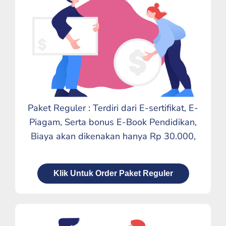
Paket Reguler : Terdiri dari E-sertifikat, E-
Piagam, Serta bonus E-Book Pendidikan,
Biaya akan dikenakan hanya Rp 30.000,
Klik Untuk Order Paket Reguler