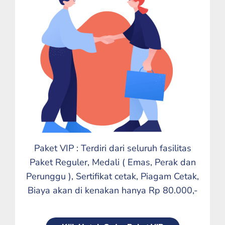
Paket VIP : Terdiri dari seluruh fasilitas
Paket Reguler, Medali ( Emas, Perak dan
Perunggu ), Sertifikat cetak, Piagam Cetak,
Biaya akan di kenakan hanya Rp 80.000,-