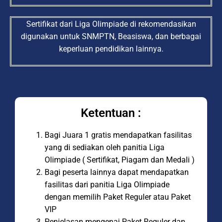
Sertifikat dari Liga Olimpiade di rekomendasikan
digunakan untuk SNMPTN, Beasiswa, dan berbagai
keperluan pendidikan lainnya.
Ketentuan :
Bagi Juara 1 gratis mendapatkan fasilitas
yang di sediakan oleh panitia Liga
Olimpiade ( Sertifikat, Piagam dan Medali )
Bagi peserta lainnya dapat mendapatkan
fasilitas dari panitia Liga Olimpiade
dengan memilih Paket Reguler atau Paket
VIP
Penjelasan mengenai Paket Reguler dan