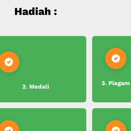
Hadiah :
3. Piagam
2. Medali