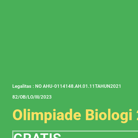
Legalitas : NO AHU-0114148.AH.01.11TAHUN2021
82/OB/LO/III/2023
Olimpiade Biologi