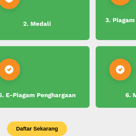
3. Piagam
2. Medali
5. E-Piagam Penghargaan
6. 
Daftar Sekarang