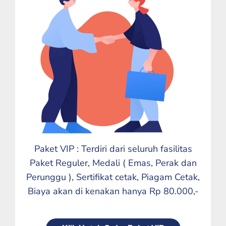
Paket VIP : Terdiri dari seluruh fasilitas
Paket Reguler, Medali ( Emas, Perak dan
Perunggu ), Sertifikat cetak, Piagam Cetak,
Biaya akan di kenakan hanya Rp 80.000,-