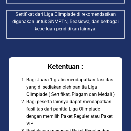
Sertifikat dari Liga Olimpiade di rekomendasikan
digunakan untuk SNMPTN, Beasiswa, dan berbagai
keperluan pendidikan lainnya.
Ketentuan :
Bagi Juara 1 gratis mendapatkan fasilitas
yang di sediakan oleh panitia Liga
Olimpiade ( Sertifikat, Piagam dan Medali )
Bagi peserta lainnya dapat mendapatkan
fasilitas dari panitia Liga Olimpiade
dengan memilih Paket Reguler atau Paket
VIP
Penjelasan mengenai Paket Reguler dan