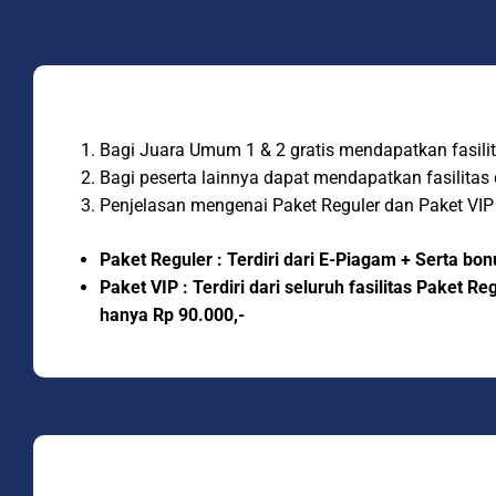
Bagi Juara Umum 1 & 2 gratis mendapatkan fasilit
Bagi peserta lainnya dapat mendapatkan fasilitas
Penjelasan mengenai Paket Reguler dan Paket VIP 
Paket Reguler : Terdiri dari E-Piagam + Serta b
Paket VIP : Terdiri dari seluruh fasilitas Paket 
hanya Rp 90.000,-