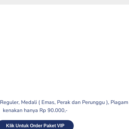
ket Reguler, Medali ( Emas, Perak dan Perunggu ), Piagam
kenakan hanya Rp 90.000,-
Klik Untuk Order Paket VIP