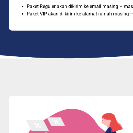
Paket Reguler akan dikirim ke email masing – mas
Paket VIP akan di kirim ke alamat rumah masing 