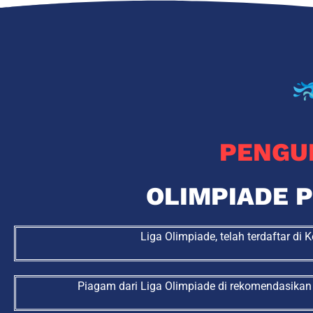
PENGU
OLIMPIADE 
Liga Olimpiade, telah terdaftar 
Piagam dari Liga Olimpiade di rekomendasikan