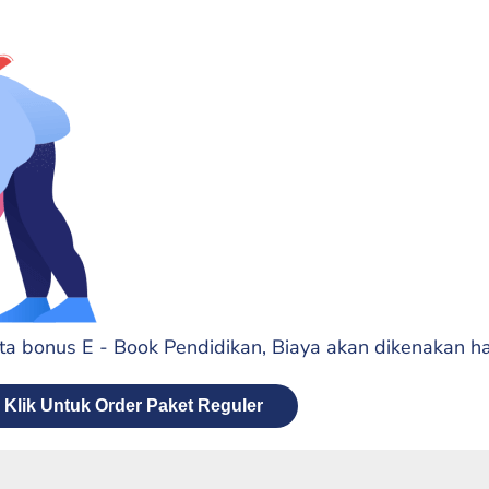
erta bonus E - Book Pendidikan, Biaya akan dikenakan 
Klik Untuk Order Paket Reguler