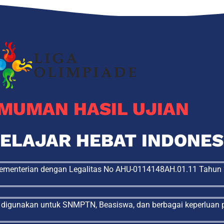
MUMAN HASIL UJIAN
PELAJAR HEBAT INDONES
di Kementerian dengan Legalitas No AHU-0114148AH.01.11 Tahun
 digunakan untuk SNMPTN, Beasiswa, dan berbagai keperluan p