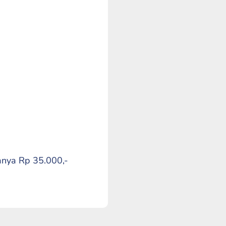
hanya Rp 35.000,-