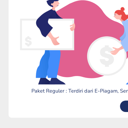
Paket Reguler : Terdiri dari E-Piagam, S