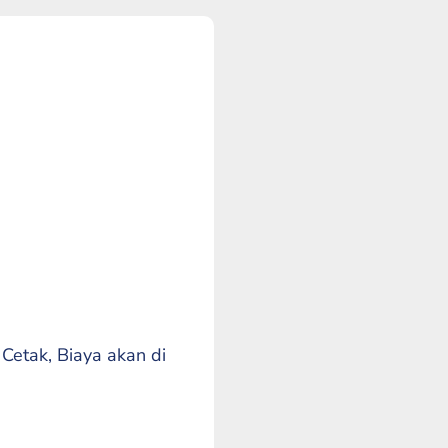
 Cetak, Biaya akan di