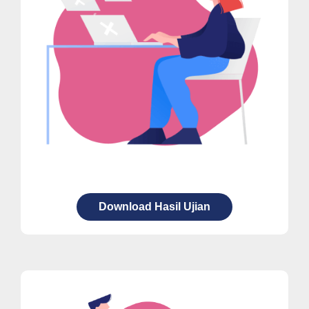
Download Hasil Ujian