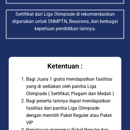
Sertifikat dari Liga Olimpiade di rekomendasikan
digunakan untuk SNMPTN, Beasiswa, dan berbagai
keperluan pendidikan lainnya.
Ketentuan :
Bagi Juara 1 gratis mendapatkan fasilitas
yang di sediakan oleh panitia Liga
Olimpiade ( Sertifikat, Piagam dan Medali )
Bagi peserta lainnya dapat mendapatkan
fasilitas dari panitia Liga Olimpiade
dengan memilih Paket Reguler atau Paket
VIP
Penjelasan mengenai Paket Reguler dan