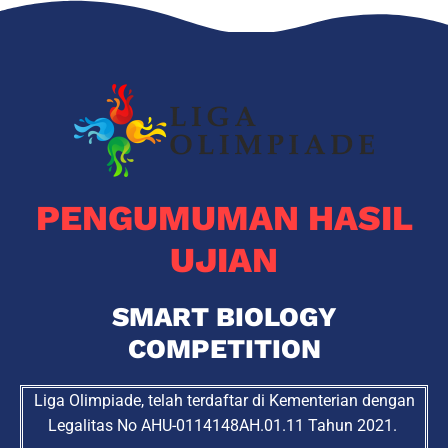
PENGUMUMAN HASIL
UJIAN
SMART BIOLOGY
COMPETITION
Liga Olimpiade, telah terdaftar di Kementerian dengan
Legalitas No AHU-0114148AH.01.11 Tahun 2021.