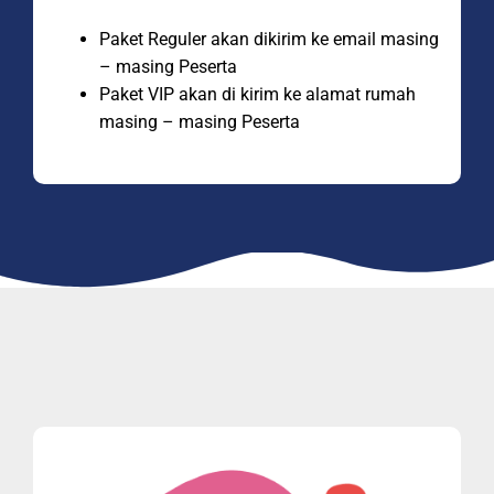
Paket Reguler akan dikirim ke email masing
– masing Peserta
Paket VIP akan di kirim ke alamat rumah
masing – masing Peserta