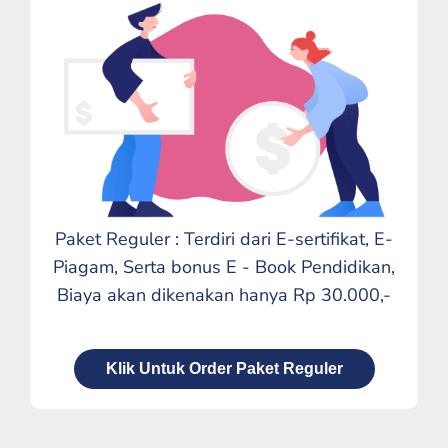
Paket Reguler : Terdiri dari E-sertifikat, E-
Piagam, Serta bonus E - Book Pendidikan,
Biaya akan dikenakan hanya Rp 30.000,-
Klik Untuk Order Paket Reguler