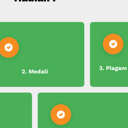
3. Piagam
2. Medali