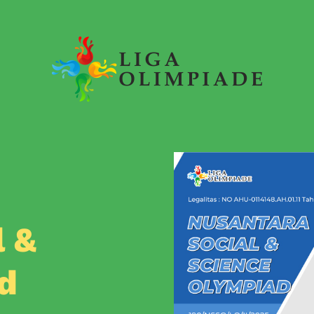
l &
d