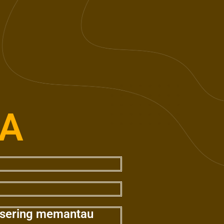
KA
n sering memantau