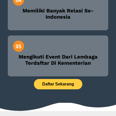
Memiliki Banyak Relasi Se-
Indonesia
Mengikuti Event Dari Lembaga
Terdaftar Di Kementerian
Daftar Sekarang