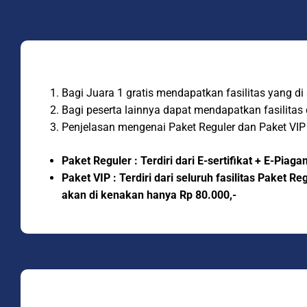
Bagi Juara 1 gratis mendapatkan fasilitas yang di 
Bagi peserta lainnya dapat mendapatkan fasilitas
Penjelasan mengenai Paket Reguler dan Paket VIP 
Paket Reguler : Terdiri dari E-sertifikat + E-Pia
Paket VIP : Terdiri dari seluruh fasilitas Paket 
akan di kenakan hanya Rp 80.000,-