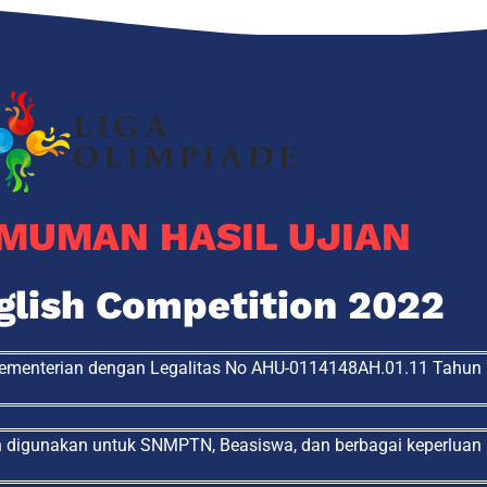
MUMAN HASIL UJIAN
glish Competition 2022
di Kementerian dengan Legalitas No AHU-0114148AH.01.11 Tahun
an digunakan untuk SNMPTN, Beasiswa, dan berbagai keperluan 