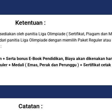
Ketentuan :
sediakan oleh panitia Liga Olimpiade ( Sertifikat, Piagam dan M
 dari panitia Liga Olimpiade dengan memilih Paket Reguler atau
:
gam + Serta bonus E-Book Pendidikan
, Biaya akan dikenakan ha
Reguler + Medali ( Emas, Perak dan Perunggu ) + Sertifikat ceta
Catatan :