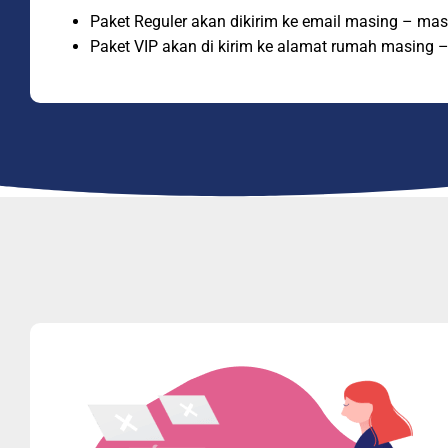
Paket Reguler akan dikirim ke email masing – mas
Paket VIP akan di kirim ke alamat rumah masing 