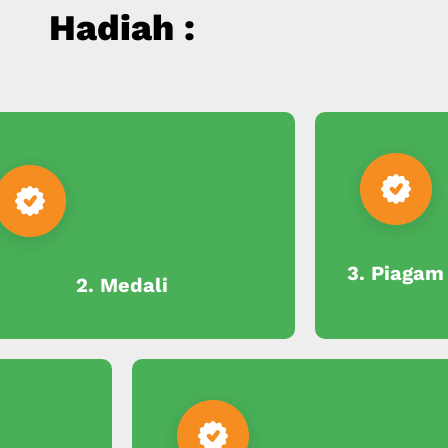
Hadiah :
3. Piagam
2. Medali