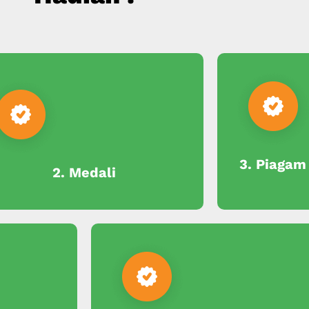
3. Piagam
2. Medali