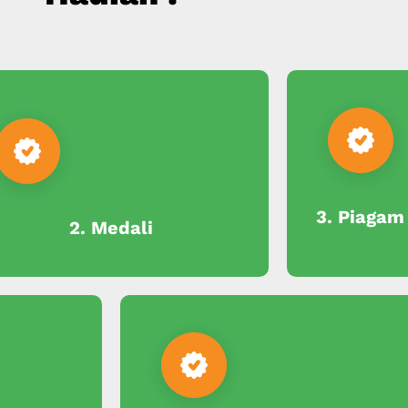
3. Piagam
2. Medali